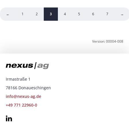
←
1
2
3
4
5
6
7
→
Version: 00004-008
Irmastraße 1
78166 Donaueschingen
info@nexus-ag.de
+49 771 22960-0