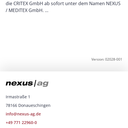
die CRITEX GmbH ab sofort unter dem Namen NEXUS
/ MEDITEX GmbH. …
D
d
w
Version: 02028-001
Irmastraße 1
78166 Donaueschingen
info@nexus-ag.de
+49 771 22960-0