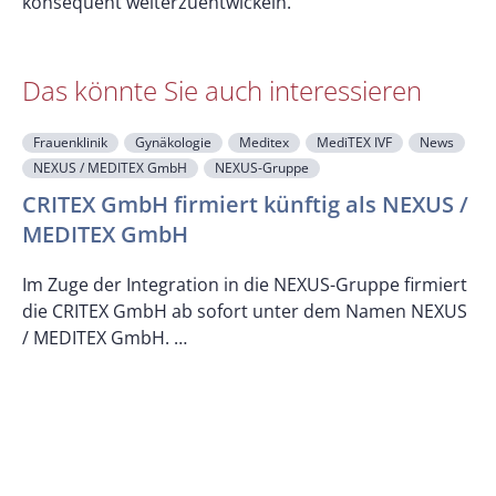
konsequent weiterzuentwickeln.
Das könnte Sie auch interessieren
Frauenklinik
Gynäkologie
Meditex
MediTEX IVF
News
NEXUS / MEDITEX GmbH
NEXUS-Gruppe
CRITEX GmbH firmiert künftig als NEXUS /
MEDITEX GmbH
M
Im Zuge der Integration in die NEXUS-Gruppe firmiert
die CRITEX GmbH ab sofort unter dem Namen NEXUS
/ MEDITEX GmbH. …
D
d
w