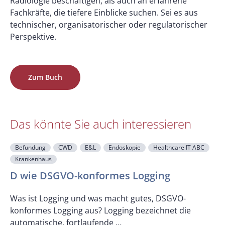
Radiologie beschäftigen, als auch an erfahrene
Fachkräfte, die tiefere Einblicke suchen. Sei es aus
technischer, organisatorischer oder regulatorischer
Perspektive.
Zum Buch
Das könnte Sie auch interessieren
Befundung
CWD
E&L
Endoskopie
Healthcare IT ABC
Krankenhaus
F
D wie DSGVO-konformes Logging
Was ist Logging und was macht gutes, DSGVO-
konformes Logging aus? Logging bezeichnet die
U
automatische, fortlaufende …