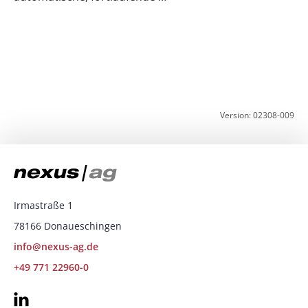
z
K
Version: 02308-009
Irmastraße 1
78166 Donaueschingen
info@nexus-ag.de
+49 771 22960-0