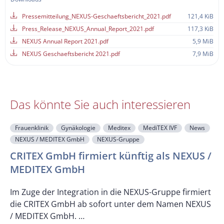
Pressemitteilung_NEXUS-Geschaeftsbericht_2021.pdf
121,4 KiB
Press_Release_NEXUS_Annual_Report_2021.pdf
117,3 KiB
NEXUS Annual Report 2021.pdf
5,9 MiB
NEXUS Geschaeftsbericht 2021.pdf
7,9 MiB
Das könnte Sie auch interessieren
Frauenklinik
Gynäkologie
Meditex
MediTEX IVF
News
NEXUS / MEDITEX GmbH
NEXUS-Gruppe
CRITEX GmbH firmiert künftig als NEXUS /
MEDITEX GmbH
M
Im Zuge der Integration in die NEXUS-Gruppe firmiert
die CRITEX GmbH ab sofort unter dem Namen NEXUS
/ MEDITEX GmbH. …
D