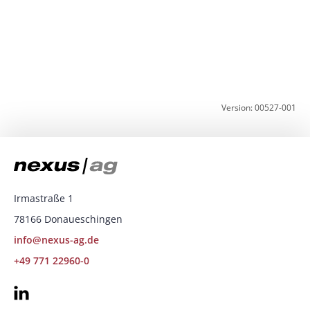
d
w
Version: 00527-001
Irmastraße 1
78166 Donaueschingen
info@nexus-ag.de
+49 771 22960-0