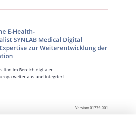
KI
NEXUS
e E-Health-
Der eur
ist SYNLAB Medical Digital
und der 
 Expertise zur Weiterentwicklung der
Kräfte
tion
Gemeinsam w
beschleuni
ition im Bereich digitaler
ropa weiter aus und integriert …
Version: 01776-001