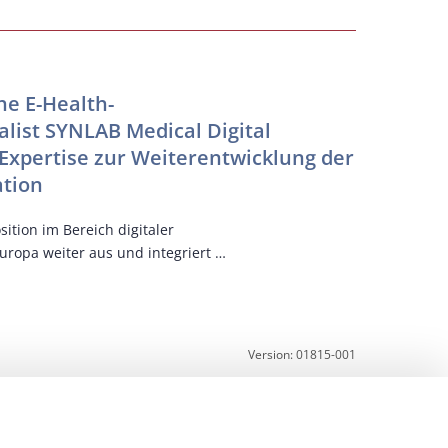
KI
NEXUS
e E-Health-
Der eur
ist SYNLAB Medical Digital
und der 
 Expertise zur Weiterentwicklung der
Kräfte
tion
Gemeinsam w
beschleuni
ition im Bereich digitaler
ropa weiter aus und integriert …
Version: 01815-001