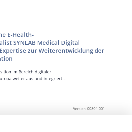
KI
NEXUS
e E-Health-
Der eur
ist SYNLAB Medical Digital
und der 
 Expertise zur Weiterentwicklung der
Kräfte
tion
Gemeinsam w
beschleuni
ition im Bereich digitaler
ropa weiter aus und integriert …
Version: 00804-001