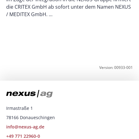
die CRITEX GmbH ab sofort unter dem Namen NEXUS
/ MEDITEX GmbH. …
D
d
w
Version: 00933-001
Irmastraße 1
78166 Donaueschingen
info@nexus-ag.de
+49 771 22960-0