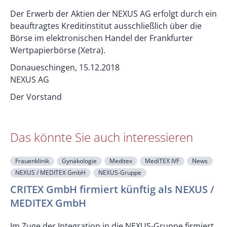
Der Erwerb der Aktien der NEXUS AG erfolgt durch ein
beauftragtes Kreditinstitut ausschließlich über die
Börse im elektronischen Handel der Frankfurter
Wertpapierbörse (Xetra).
Donaueschingen, 15.12.2018
NEXUS AG
Der Vorstand
Das könnte Sie auch interessieren
Frauenklinik
Gynäkologie
Meditex
MediTEX IVF
News
NEXUS / MEDITEX GmbH
NEXUS-Gruppe
CRITEX GmbH firmiert künftig als NEXUS /
MEDITEX GmbH
M
Im Zuge der Integration in die NEXUS-Gruppe firmiert