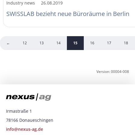
Industry news
26.08.2019
SWISSLAB bezieht neue Büroräume in Berlin
←
12
13
14
15
16
17
18
Version: 00004-008
Irmastraße 1
78166 Donaueschingen
info@nexus-ag.de