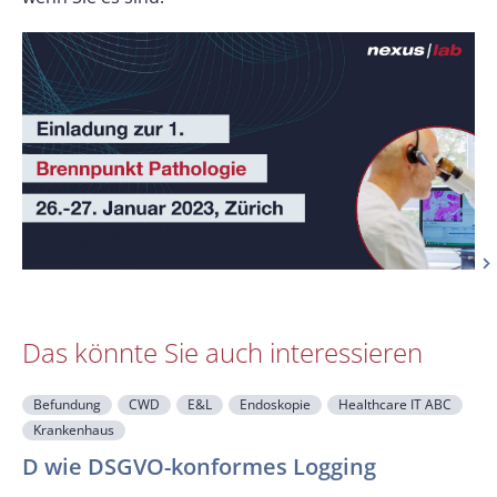
Das könnte Sie auch interessieren
Befundung
CWD
E&L
Endoskopie
Healthcare IT ABC
Krankenhaus
F
D wie DSGVO-konformes Logging