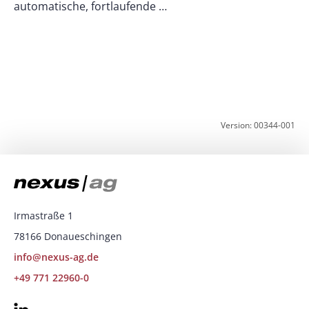
automatische, fortlaufende …
z
K
Version: 00344-001
Irmastraße 1
78166 Donaueschingen
info@nexus-ag.de
+49 771 22960-0