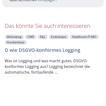
Das könnte Sie auch interessieren
Befundung
CWD
E&L
Endoskopie
Healthcare IT ABC
Krankenhaus
F
D wie DSGVO-konformes Logging
Was ist Logging und was macht gutes, DSGVO-
konformes Logging aus? Logging bezeichnet die
U
automatische, fortlaufende …
z
K