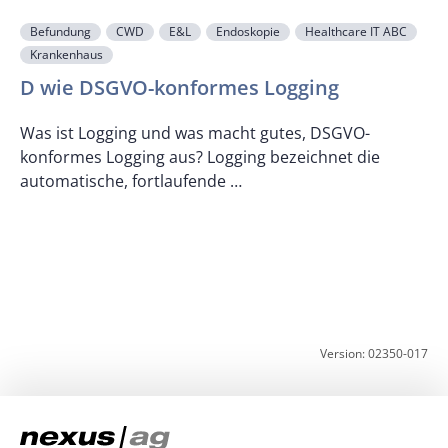
Befundung
CWD
E&L
Endoskopie
Healthcare IT ABC
Krankenhaus
F
D wie DSGVO-konformes Logging
Was ist Logging und was macht gutes, DSGVO-
konformes Logging aus? Logging bezeichnet die
U
automatische, fortlaufende …
z
K
Version: 02350-017