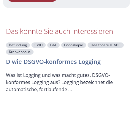
Das könnte Sie auch interessieren
Befundung
CWD
E&L
Endoskopie
Healthcare IT ABC
Krankenhaus
F
D wie DSGVO-konformes Logging
Was ist Logging und was macht gutes, DSGVO-
konformes Logging aus? Logging bezeichnet die
U
automatische, fortlaufende …
z
K