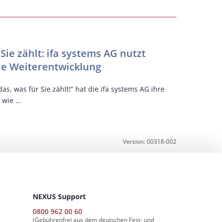
Chili
Ent
Sie zählt: ifa systems AG nutzt
TKmed Pa
ie Weiterentwicklung
mit Pat
as, was für Sie zählt!“ hat die ifa systems AG ihre
Die neue Er
 wie …
von Inform
Version: 00318-002
NEXUS Support
0800 962 00 60
(Gebührenfrei aus dem deutschen Fest- und