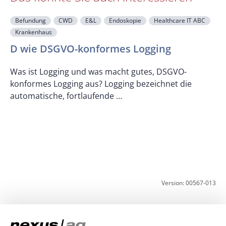
Befundung
CWD
E&L
Endoskopie
Healthcare IT ABC
Krankenhaus
F
D wie DSGVO-konformes Logging
Was ist Logging und was macht gutes, DSGVO-
konformes Logging aus? Logging bezeichnet die
U
automatische, fortlaufende …
z
K
Version: 00567-013