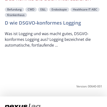
Befundung
CWD
E&L
Endoskopie
Healthcare IT ABC
Krankenhaus
F
D wie DSGVO-konformes Logging
Was ist Logging und was macht gutes, DSGVO-
konformes Logging aus? Logging bezeichnet die
U
automatische, fortlaufende …
z
K
Version: 00640-001