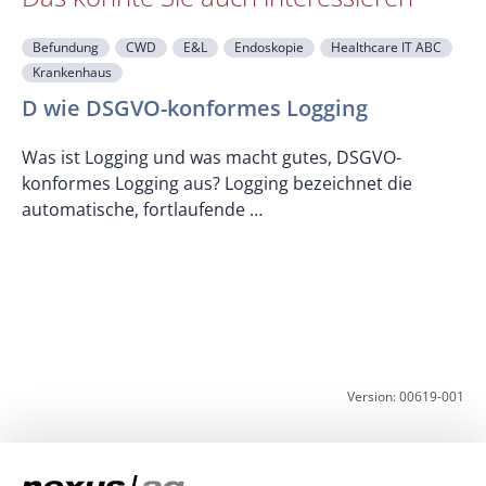
Befundung
CWD
E&L
Endoskopie
Healthcare IT ABC
Krankenhaus
F
D wie DSGVO-konformes Logging
Was ist Logging und was macht gutes, DSGVO-
konformes Logging aus? Logging bezeichnet die
U
automatische, fortlaufende …
z
K
Version: 00619-001